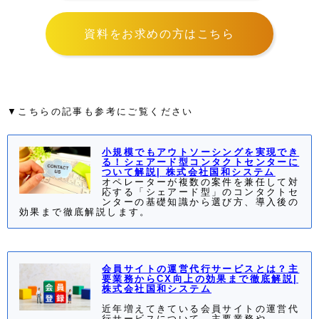
資料をお求めの方はこちら
▼こちらの記事も参考にご覧ください
小規模でもアウトソーシングを実現でき
る！シェアード型コンタクトセンターに
ついて解説
|
株式会社国和システム
オペレーターが複数の案件を兼任して対
応する「シェアード型」のコンタクトセ
ンターの基礎知識から選び方、導入後の
効果まで徹底解説します。
会員サイトの運営代行サービスとは？主
要業務からCX向上の効果まで徹底解説
|
株式会社国和システム
近年増えてきている会員サイトの運営代
行サービスについて、主要業務や