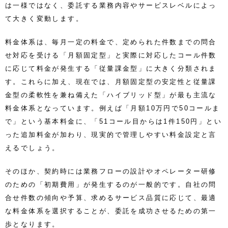
は一様ではなく、委託する業務内容やサービスレベルによっ
て大きく変動します。
料金体系は、毎月一定の料金で、定められた件数までの問合
せ対応を受ける「月額固定型」と実際に対応したコール件数
に応じて料金が発生する「従量課金型」に大きく分類されま
す。これらに加え、現在では、月額固定型の安定性と従量課
金型の柔軟性を兼ね備えた「ハイブリッド型」が最も主流な
料金体系となっています。例えば「月額10万円で50コールま
で」という基本料金に、「51コール目からは1件150円」とい
った追加料金が加わり、現実的で管理しやすい料金設定と言
えるでしょう。
そのほか、契約時には業務フローの設計やオペレーター研修
のための「初期費用」が発生するのが一般的です。自社の問
合せ件数の傾向や予算、求めるサービス品質に応じて、最適
な料金体系を選択することが、委託を成功させるための第一
歩となります。