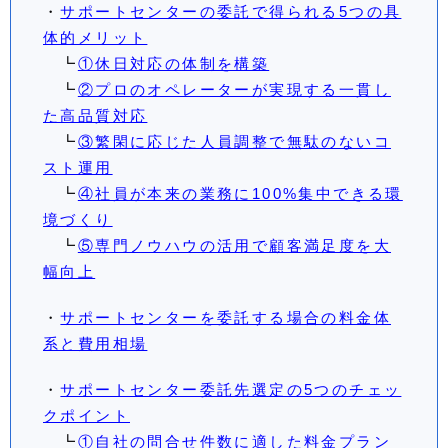
・
サポートセンターの委託で得られる5つの具
体的メリット
┗
①休日対応の体制を構築
┗
②プロのオペレーターが実現する一貫し
た高品質対応
┗
③繁閑に応じた人員調整で無駄のないコ
スト運用
┗
④社員が本来の業務に100%集中できる環
境づくり
┗
⑤専門ノウハウの活用で顧客満足度を大
幅向上
・
サポートセンターを委託する場合の料金体
系と費用相場
・
サポートセンター委託先選定の5つのチェッ
クポイント
┗
①自社の問合せ件数に適した料金プラン