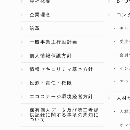
会社概要
BP
企業理念
コン
沿革
キャ
受注
一般事業主行動計画
会員
個人情報保護方針
イン
情報セキュリティ基本方針
アウ
役割・責任・権限
エコステージ環境経営方針
人材
保有個人データ及び第三者提
人材
供記録に関する事項の周知に
ついて
オン