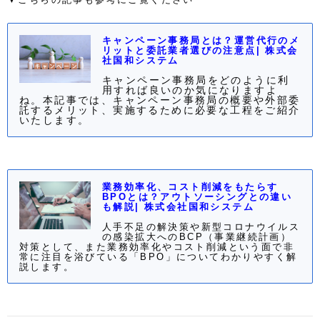
キャンペーン事務局とは？運営代行のメ
リットと委託業者選びの注意点| 株式会
社国和システム
キャンペーン事務局をどのように利
用すれば良いのか気になりますよ
ね。本記事では、キャンペーン事務局の概要や外部委
託するメリット、実施するために必要な工程をご紹介
いたします。
業務効率化、コスト削減をもたらす
BPOとは？アウトソーシングとの違い
も解説| 株式会社国和システム
人手不足の解決策や新型コロナウイルス
の感染拡大へのBCP（事業継続計画）
対策として、また業務効率化やコスト削減という面で非
常に注目を浴びている「BPO」についてわかりやすく解
説します。