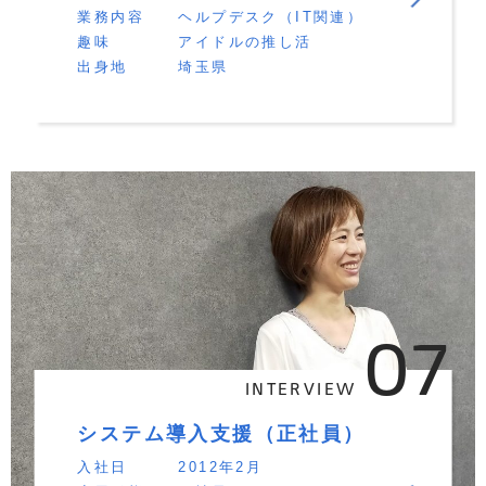
業務内容
ヘルプデスク（IT関連）
趣味
アイドルの推し活
出身地
埼玉県
07
INTERVIEW
システム導入支援（正社員）
入社日
2012年2月