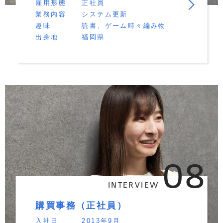
雇用形態
正社員
業務内容
システム更新
趣味
読書、ゲーム時々編み物
出身地
福岡県
08
INTERVIEW
購買事務（正社員）
入社日
2013年9月