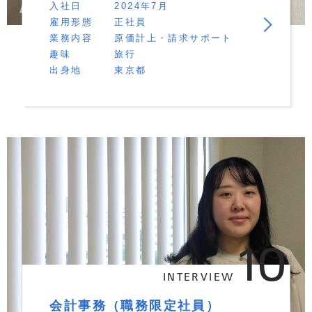
入社日
2024年7月
雇用形態
正社員
業務内容
原価計上・請求サポート
趣味
旅行
出身地
東京都
10
INTERVIEW
会計事務（職務限定社員）